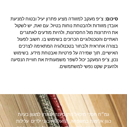
סיכום:
צ'יפ מעקב למזוודה מציע פתרון יעיל ובטוח למניעת
אובדן מזוודות ולהבטחת נוחות בטיול. עם זאת, יש לשקול
את היתרונות מול החסרונות, ולהיות מודעים לאתגרים
האתיים והטכנולוגיים הכרוכים בשימוש בו. חשוב לפעול
בצורה אחראית ולבחור בטכנולוגיה המתאימה לצרכים
האישיים, תוך שמירה על פרטיות ואבטחת מידע. בשימוש
נכון, צ'יפ המעקב יכול לשפר משמעותית את חוויית הנסיעה
ולהעניק שקט נפשי למשתמשים.
גמ״ח חסדי מיכאל נותן מענה ופתרון למגוון בעיות
כגון אלימות במשפחה, התעללות בגני ילדים עלילות