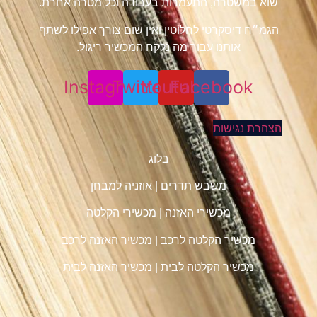
שוא במשטרה, התעמרות בעבודה וכל מטרה אחרת.
הגמ״ח דיסקרטי לחלוטין ואין שום צורך אפילו לשתף
אותנו עבור מה נלקח המכשיר ריגול.
Instagram
Twitter
Youtube
Facebook
הצהרת נגישות
בלוג
משבש תדרים
|
אוזניה למבחן
מכשירי האזנה
|
מכשירי הקלטה
מכשיר הקלטה לרכב
|
מכשיר האזנה לרכב
מכשיר הקלטה לבית
|
מכשיר האזנה לבית