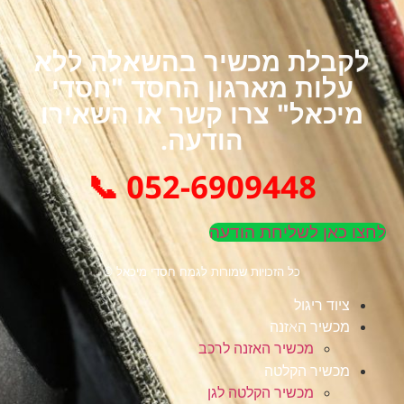
לקבלת מכשיר בהשאלה ללא
עלות מארגון החסד "חסדי
מיכאל" צרו קשר או השאירו
הודעה.
052-6909448 📞
לחצו כאן לשליחת הודעה
כל הזכויות שמורות לגמח חסדי מיכאל ©
ציוד ריגול
מכשיר האזנה
מכשיר האזנה לרכב
מכשיר הקלטה
מכשיר הקלטה לגן