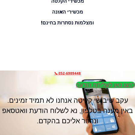
מכשירי הקלטה
מכשירי האזנה
ומצלמות נסתרות בחינם!
בואו נשים סוף להתעללויות בחסרי ישע
ונגלה את כל האמת ובחינם!
לקבלת מכשיר בהשאלה ללא עלות מארגון החסד "חסדי מיכאל" צרו קשר או השאירו הודעה.
052-6909448 📞
לחצו כאן לשליחת הודעה
עקב שיבושי קליטה אנחנו לא תמיד זמינים.
באין מענה בטלפון, נא לשלוח הודעת וואטסאפ
ונחזור אליכם בהקדם.