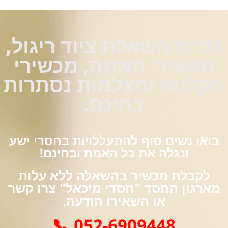
הקודם
הבא
גמ"ח השאלת ציוד ריגול,
מכשירי האזנה, מכשירי
הקלטה ומצלמות נסתרות
בחינם.
בואו נשים סוף להתעללויות בחסרי ישע
ונגלה את כל האמת ובחינם!
לקבלת מכשיר בהשאלה ללא עלות
מארגון החסד "חסדי מיכאל" צרו קשר
או השאירו הודעה.
052-6909448 📞