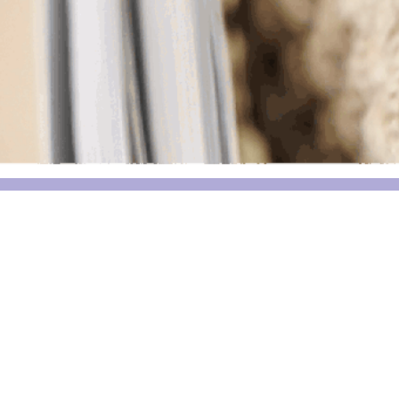
הקודם
הבא