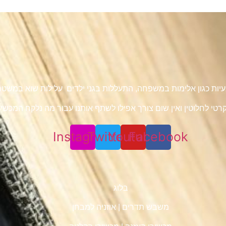
 בעיות כגון אלימות במשפחה, התעללות בגני ילדים עלילות שוא במש
טי לחלוטין ואין שום צורך אפילו לשתף אותנו עבור מה נלקח המכשיר 
Instagram
Twitter
Youtube
Facebook
בלוג
משבש תדרים
|
אוזניה למבחן