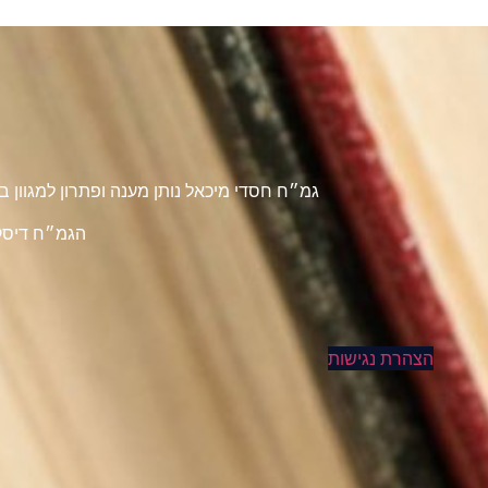
גמ״ח חסדי מיכאל נותן מענה ופתרון למגוון
הגמ״ח דיסקר
הצהרת נגישות