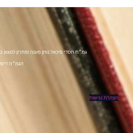
גמ״ח חסדי מיכאל נותן מענה ופתרון למגוון
הגמ״ח דיסקר
הצהרת נגישות