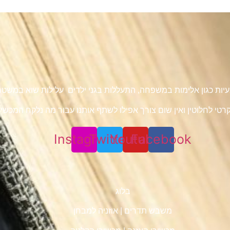
 בעיות כגון אלימות במשפחה, התעללות בגני ילדים עלילות שוא במש
טי לחלוטין ואין שום צורך אפילו לשתף אותנו עבור מה נלקח המכשיר 
Instagram
Twitter
Youtube
Facebook
בלוג
משבש תדרים
|
אוזניה למבחן