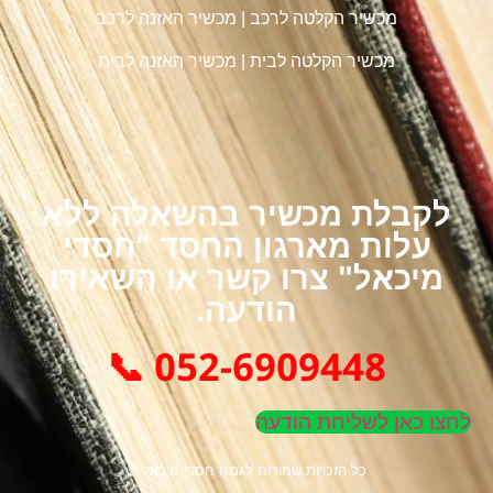
מכשיר הקלטה לרכב
|
מכשיר האזנה לרכב
מכשיר הקלטה לבית
|
מכשיר האזנה לבית
לקבלת מכשיר בהשאלה ללא
עלות מארגון החסד "חסדי
מיכאל" צרו קשר או השאירו
הודעה.
052-6909448 📞
לחצו כאן לשליחת הודעה
כל הזכויות שמורות לגמח חסדי מיכאל ©