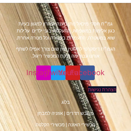
גמ״ח חסדי מיכאל נותן מענה ופתרון למגוון בעיות
כגון אלימות במשפחה, התעללות בגני ילדים עלילות
שוא במשטרה, התעמרות בעבודה וכל מטרה אחרת.
הגמ״ח דיסקרטי לחלוטין ואין שום צורך אפילו לשתף
אותנו עבור מה נלקח המכשיר ריגול.
Instagram
Twitter
Youtube
Facebook
הצהרת נגישות
בלוג
משבש תדרים
|
אוזניה למבחן
מכשירי האזנה
|
מכשירי הקלטה