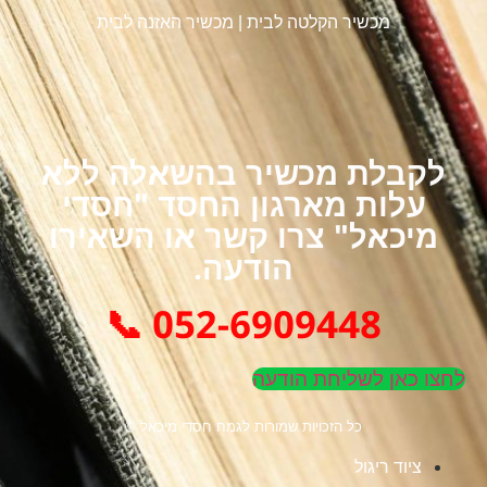
מכשיר הקלטה לבית
|
מכשיר האזנה לבית
לקבלת מכשיר בהשאלה ללא
עלות מארגון החסד "חסדי
מיכאל" צרו קשר או השאירו
הודעה.
052-6909448 📞
לחצו כאן לשליחת הודעה
כל הזכויות שמורות לגמח חסדי מיכאל ©
ציוד ריגול