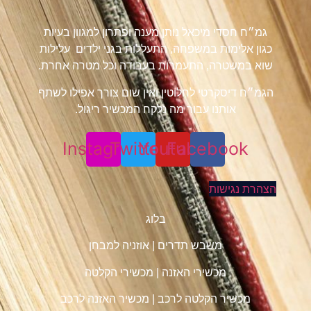
גמ״ח חסדי מיכאל נותן מענה ופתרון למגוון בעיות
כגון אלימות במשפחה, התעללות בגני ילדים עלילות
שוא במשטרה, התעמרות בעבודה וכל מטרה אחרת.
הגמ״ח דיסקרטי לחלוטין ואין שום צורך אפילו לשתף
אותנו עבור מה נלקח המכשיר ריגול.
Instagram
Twitter
Youtube
Facebook
הצהרת נגישות
בלוג
משבש תדרים
|
אוזניה למבחן
מכשירי האזנה
|
מכשירי הקלטה
מכשיר הקלטה לרכב
|
מכשיר האזנה לרכב