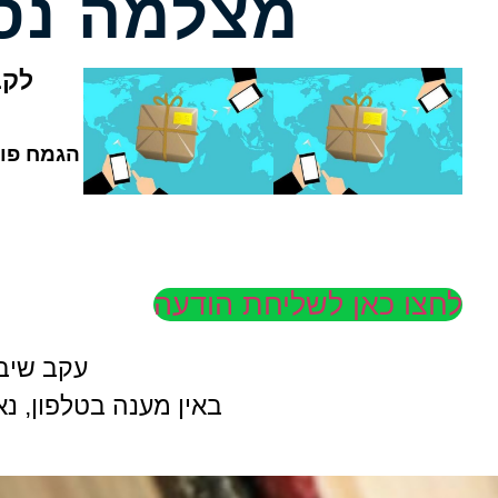
מצלמה נס
לקב
הגמח פוע
לחצו כאן לשליחת הודעה
עקב שיבו
באין מענה בטלפון, נ