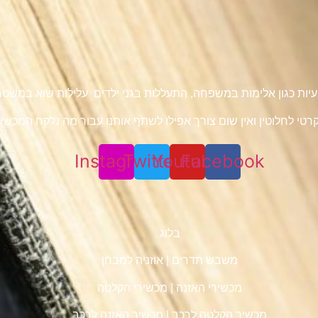
 בעיות כגון אלימות במשפחה, התעללות בגני ילדים עלילות שוא במש
טי לחלוטין ואין שום צורך אפילו לשתף אותנו עבור מה נלקח המכשיר 
Instagram
Twitter
Youtube
Facebook
בלוג
משבש תדרים
|
אוזניה למבחן
מכשירי האזנה
|
מכשירי הקלטה
מכשיר הקלטה לרכב
|
מכשיר האזנה לרכב