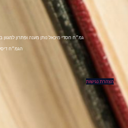
גמ״ח חסדי מיכאל נותן מענה ופתרון למגוון
הגמ״ח דיסקר
הצהרת נגישות