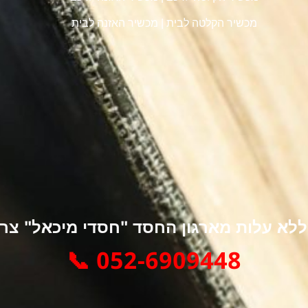
מכשיר הקלטה לבית
|
מכשיר האזנה לבית
א עלות מארגון החסד "חסדי מיכאל" צרו 
052-6909448 📞