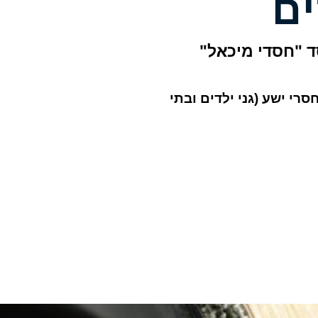
ם
 "חסדי מיכאל"
רי ישע (גני ילדים ובתי