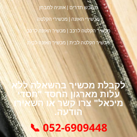
משבש תדרים
|
אוזניה למבחן
מכשירי האזנה
|
מכשירי הקלטה
מכשיר הקלטה לרכב
|
מכשיר האזנה לרכב
מכשיר הקלטה לבית
|
מכשיר האזנה לבית
לקבלת מכשיר בהשאלה ללא
עלות מארגון החסד "חסדי
מיכאל" צרו קשר או השאירו
הודעה.
052-6909448 📞