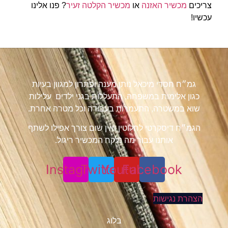
צריכים
מכשיר האזנה
או
מכשיר הקלטה זעיר
? פנו אלינו
עכשיו!
גמ״ח חסדי מיכאל נותן מענה ופתרון למגוון בעיות
כגון אלימות במשפחה, התעללות בגני ילדים עלילות
שוא במשטרה, התעמרות בעבודה וכל מטרה אחרת.
הגמ״ח דיסקרטי לחלוטין ואין שום צורך אפילו לשתף
אותנו עבור מה נלקח המכשיר ריגול.
Instagram
Twitter
Youtube
Facebook
הצהרת נגישות
בלוג