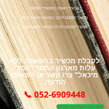
מכשירי האזנה
|
מכשירי הקלטה
מכשיר הקלטה לרכב
|
מכשיר האזנה לרכב
מכשיר הקלטה לבית
|
מכשיר האזנה לבית
לקבלת מכשיר בהשאלה ללא
עלות מארגון החסד "חסדי
מיכאל" צרו קשר או השאירו
הודעה.
052-6909448 📞
לחצו כאן לשליחת הודעה