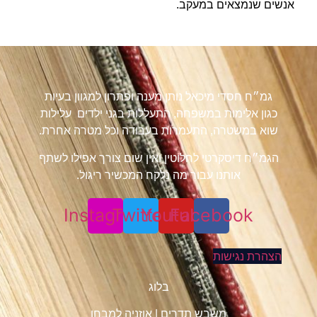
אנשים שנמצאים במעקב.
גמ״ח חסדי מיכאל נותן מענה ופתרון למגוון בעיות
כגון אלימות במשפחה, התעללות בגני ילדים עלילות
שוא במשטרה, התעמרות בעבודה וכל מטרה אחרת.
הגמ״ח דיסקרטי לחלוטין ואין שום צורך אפילו לשתף
אותנו עבור מה נלקח המכשיר ריגול.
Instagram
Twitter
Youtube
Facebook
הצהרת נגישות
בלוג
משבש תדרים
|
אוזניה למבחן