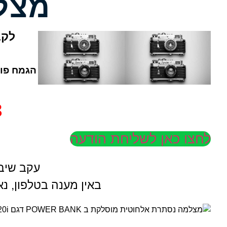
לקת
אל"
דים ובתי

לחצו כאן לשליחת הודעה
 זמינים.
ונחזור אליכם בהקדם.