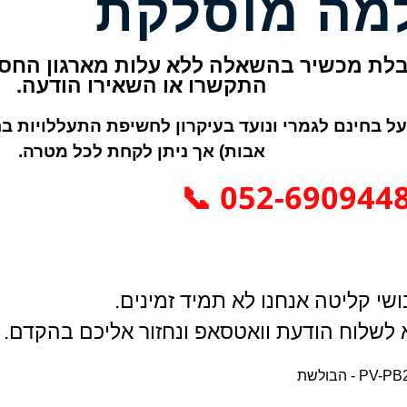
מצלמה מוס
השאלה ללא עלות מארגון החסד "חסדי מיכ
התקשרו או השאירו הודעה.
ונועד בעיקרון לחשיפת התעללויות בחסרי ישע (גני יל
אבות) אך ניתן לקחת לכל מטרה.
052-6909448 
עקב שיבושי קליטה אנחנו לא תמיד
באין מענה בטלפון, נא לשלוח הודעת וואטסאפ 