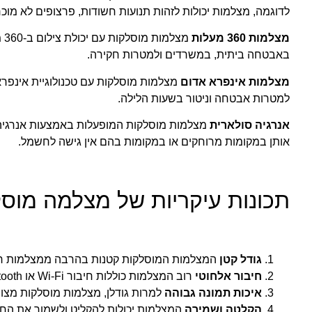
לדוגמה, מצלמות יכולות לזהות תנועות חשודות, פרצופים לא מוכ
מצלמות 360 מעלות
מצ
באבטחה ביתית, במשרדים ולמטרות חקירה.
מצלמות אינפרא אדום
מצלמות מוסלקות עם טכנולוגיית אינפר
למטרות אבטחה וניטור בשעות הלילה.
אנרגיה סולארית
מצלמות מוסלקות המופעלות באמצעות אנרגיה ס
אותן במקומות מרוחקים או במקומות בהם אין גישה לחשמל.
תכונות עיקריות של מצלמה מוס
גודל קטן
המצלמות המוסלקות קטנות בהרבה ממצלמות רג
חיבור אלחוטי
רוב המצלמות כוללות חיבור Wi-Fi או Bluetooth, מה שמאפשר לצפות בתמונות והווידאו בזמן אמת מרחוק.
איכות תמונה גבוהה
למרות גודלן, מצלמות מוסלקות מצוי
הקלטה ושמירה
המצלמות יכולות להקליט ולשמור את החומר