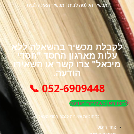
מכשיר הקלטה לבית
|
מכשיר האזנה לבית
לקבלת מכשיר בהשאלה ללא
עלות מארגון החסד "חסדי
מיכאל" צרו קשר או השאירו
הודעה.
052-6909448 📞
לחצו כאן לשליחת הודעה
כל הזכויות שמורות לגמח חסדי מיכאל ©
ציוד ריגול