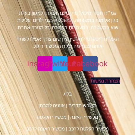
גמ״ח חסדי מיכאל נותן מענה ופתרון למגוון בעיות
כגון אלימות במשפחה, התעללות בגני ילדים עלילות
שוא במשטרה, התעמרות בעבודה וכל מטרה אחרת.
הגמ״ח דיסקרטי לחלוטין ואין שום צורך אפילו לשתף
אותנו עבור מה נלקח המכשיר ריגול.
Instagram
Twitter
Youtube
Facebook
הצהרת נגישות
בלוג
משבש תדרים
|
אוזניה למבחן
מכשירי האזנה
|
מכשירי הקלטה
מכשיר הקלטה לרכב
|
מכשיר האזנה לרכב