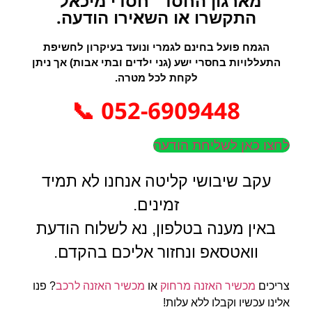
מארגון החסד "חסדי מיכאל"
התקשרו או השאירו הודעה.
הגמח פועל בחינם לגמרי ונועד בעיקרון לחשיפת
התעללויות בחסרי ישע (גני ילדים ובתי אבות) אך ניתן
לקחת לכל מטרה.
052-6909448 📞
לחצו כאן לשליחת הודעה
עקב שיבושי קליטה אנחנו לא תמיד
זמינים.
באין מענה בטלפון, נא לשלוח הודעת
וואטסאפ ונחזור אליכם בהקדם.
צריכים
מכשיר האזנה מרחוק
או
מכשיר האזנה לרכב
? פנו
אלינו עכשיו וקבלו ללא עלות!