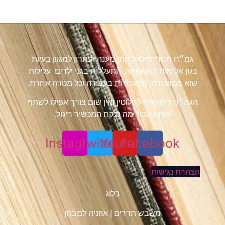
גמ״ח חסדי מיכאל נותן מענה ופתרון למגוון בעיות
כגון אלימות במשפחה, התעללות בגני ילדים עלילות
שוא במשטרה, התעמרות בעבודה וכל מטרה אחרת.
הגמ״ח דיסקרטי לחלוטין ואין שום צורך אפילו לשתף
אותנו עבור מה נלקח המכשיר ריגול.
Instagram
Twitter
Youtube
Facebook
הצהרת נגישות
בלוג
משבש תדרים
|
אוזניה למבחן