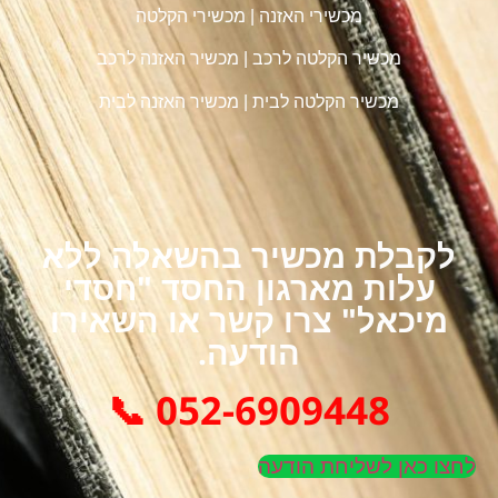
מכשירי האזנה
|
מכשירי הקלטה
מכשיר הקלטה לרכב
|
מכשיר האזנה לרכב
מכשיר הקלטה לבית
|
מכשיר האזנה לבית
לקבלת מכשיר בהשאלה ללא
עלות מארגון החסד "חסדי
מיכאל" צרו קשר או השאירו
הודעה.
052-6909448 📞
לחצו כאן לשליחת הודעה