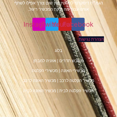
הגמ״ח דיסקרטי לחלוטין ואין שום צורך אפילו לשתף
אותנו עבור מה נלקח המכשיר ריגול.
Instagram
Twitter
Youtube
Facebook
הצהרת נגישות
בלוג
משבש תדרים
|
אוזניה למבחן
מכשירי האזנה
|
מכשירי הקלטה
מכשיר הקלטה לרכב
|
מכשיר האזנה לרכב
מכשיר הקלטה לבית
|
מכשיר האזנה לבית