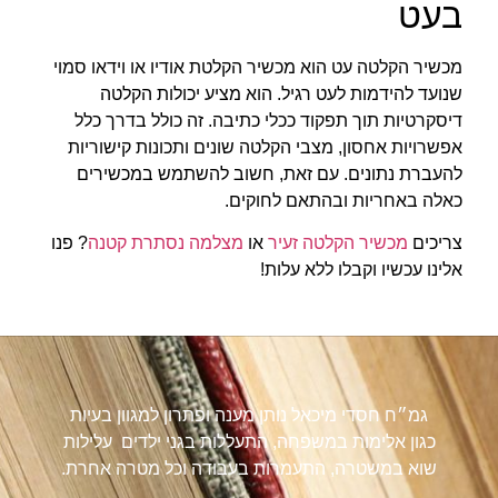
בעט
מכשיר הקלטה עט הוא מכשיר הקלטת אודיו או וידאו סמוי
שנועד להידמות לעט רגיל. הוא מציע יכולות הקלטה
דיסקרטיות תוך תפקוד ככלי כתיבה. זה כולל בדרך כלל
אפשרויות אחסון, מצבי הקלטה שונים ותכונות קישוריות
להעברת נתונים. עם זאת, חשוב להשתמש במכשירים
כאלה באחריות ובהתאם לחוקים.
צריכים
מכשיר הקלטה זעיר
או
מצלמה נסתרת קטנה
? פנו
אלינו עכשיו וקבלו ללא עלות!
גמ״ח חסדי מיכאל נותן מענה ופתרון למגוון בעיות
כגון אלימות במשפחה, התעללות בגני ילדים עלילות
שוא במשטרה, התעמרות בעבודה וכל מטרה אחרת.