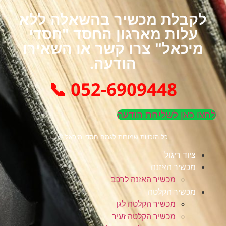
לקבלת מכשיר בהשאלה ללא
עלות מארגון החסד "חסדי
מיכאל" צרו קשר או השאירו
הודעה.
052-6909448 📞
לחצו כאן לשליחת הודעה
כל הזכויות שמורות לגמח חסדי מיכאל ©
ציוד ריגול
מכשיר האזנה
מכשיר האזנה לרכב
מכשיר הקלטה
מכשיר הקלטה לגן
מכשיר הקלטה זעיר