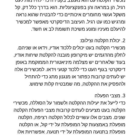
מכשיר הקלטה עט הוא מעוצב בקפידה כדי להידמות לעט
רגיל, הן במראה והן בפונקציונליות. הוא בדרך כלל דק, קל
משקל ועשוי מחומרים איכותיים כדי להבטיח שהוא נראה
ומרגיש כמו עט רגיל. העיצוב הדיסקרטי מאפשר למכשיר
להיעלם מעיניו ומונע משיכת תשומת לב או חשד.
2. יכולת הקלטה וצילום:
מכשירי הקלטה בעט יכולים ללכוד אודיו, וידאו או שניהם.
לחלק מהדגמים יש מיקרופון מובנה להקלטת שיחות אודיו,
בעוד שלאחרים יש מצלמה מיניאטורית הממוקמת באופן
דיסקרטי בגוף העט כדי ללכוד קטעי וידאו. למכשירים אלה
יש לעתים קרובות כפתור או מנגנון מתג כדי להתחיל
ולהפסיק את ההקלטה, מה שמבטיח קלות שימוש.
3. מצבי הפעלה
כדי לייעל את יעילות ההקלטה ולשמור על הסוללה, מכשירי
הקלטה בעט מציעים לעתים קרובות מצבי הפעלת הקלטה
שונים. מצבים אלו עשויים לכלול הקלטה רציפה, הקלטה
מופעלת באמצעות קול המופעלת על ידי קול, או הקלטה
מופעלת בתנועה המופעלת על ידי תנועה. אפשרויות אלו