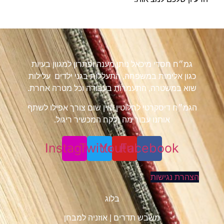
גמ״ח חסדי מיכאל נותן מענה ופתרון למגוון בעיות
כגון אלימות במשפחה, התעללות בגני ילדים עלילות
שוא במשטרה, התעמרות בעבודה וכל מטרה אחרת.
הגמ״ח דיסקרטי לחלוטין ואין שום צורך אפילו לשתף
אותנו עבור מה נלקח המכשיר ריגול.
Instagram
Twitter
Youtube
Facebook
הצהרת נגישות
בלוג
משבש תדרים
|
אוזניה למבחן