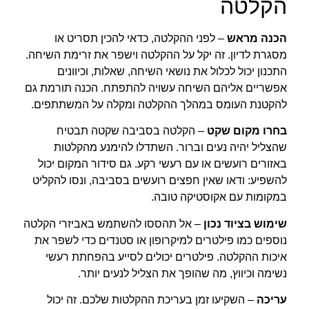
הקלטה
הכנה מראש
– לפני ההקלטה, כדאי להכין תסריט או
מסגרת לדיון. זה יקל על ההקלטה וישפר את זרימת השיחה.
התכנון יכול לכלול את נושאי השיחה, שאלות, וכיוונים
אפשריים אליהם השיחה עשויה להתפתח. הכנה תורמת גם
להקטנת העומס במהלך ההקלטה ומקלה על המשתתפים.
בחרו מקום שקט
– הקלטה בסביבה שקטה תבטיח
שהצליל יהיה נעים וברור. השתדלו להימנע מהקלטות
באזורים רועשים או עם רעשי רקע. גם סידור המקום יכול
להשפיע: ודאו שאין חפצים רועשים בסביבה, ונסו להקליט
במקומות עם אקוסטיקה טובה.
שימוש בציוד נכון
– אל תהססו להשתמש באביזרי הקלטה
נוספים כמו פילטרים למיקרופון או סטנדים כדי לשפר את
איכות ההקלטה. פילטרים יכולים לסייע בהפחתת רעשי
נשימה וכיווץ, מה שהופך את הצליל לנעים יותר.
עריכה
– השקיעו זמן בעריכת ההקלטות שלכם. זה יכול