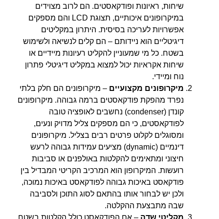
שיחות, ראיונות ופודקאסטים. הם לרוב מצוידים
במיקרופונים איכותיים, תצוגת LCD והם מספקים
אפשרויות לעריכה בסיסית. היתרון במקליטים
דיגיטליים הוא ניידותם – הם קלים לנשיאה ולשימוש
בשטח. כל מי שמעוניין להקליט רעיונות מיידיים או
שיחות אקראיות יכול למצוא במקליט דיגיטלי פתרון
נוח ומיידי.
מיקרופונים מקצועיים
– מיקרופונים הם חלק בלתי
נפרד מהפקת פודקאסטים ברמה גבוהה. מיקרופונים
קונדן (condenser) נחשבים לאופציה טובה
לפודקאסטים, כי הם מספקים צליל מדויק ונעים,
ומסוגלים לקלוט פרטים רבים בצליל. מיקרופונים
דינמיים (dynamic) מציעים עמידות גבוהה לרעש
חיצוני ומתאימים להקלטות באולפנים או סביבות
רועשות. המיקרופון הוא המרכיב הקריטי המבדיל בין
פודקאסט באיכות גבוהה לפודקאסט באיכות נמוכה,
ולכן יש לבחור אותו בהתאם לסוג התוכן ולסביבה
שבה מתבצעת ההקלטה.
מקליטי שדה
– אם הפודקאסט כולל הקלטות בשטח