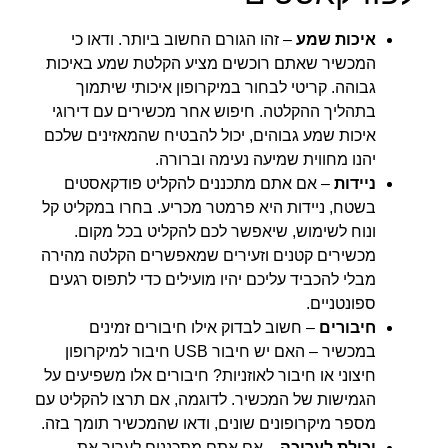
איכות שמע
– זהו הגורם החשוב ביותר. ודאו כי
המכשיר שאתם רוכשים מציע הקלטת שמע באיכות
גבוהה. קריטי לבחור במיקרופון איכותי שיתמוך
בתהליך ההקלטה. חיפוש אחר מכשירים עם דירוגי
איכות שמע גבוהים, יכול להבטיח שהמאזינים שלכם
יהנו מחווית שמיעה נעימה וברורה.
ניידות
– אם אתם מתכננים להקליט פודקאסטים
בשטח, ניידות היא פרמטר מכריע. בחרו במקליט קל
ונוח לשימוש, שיאפשר לכם להקליט בכל מקום.
מכשירים קטנים וזעירים שמאפשרים הקלטה מהירה
מבלי להכביד עליכם יהיו מועילים כדי לתפוס רגעים
ספונטניים.
חיבורים
– חשוב לבדוק אילו חיבורים זמינים
במכשיר – האם יש חיבור USB חיבור למיקרופון
חיצוני או חיבור לאוזניות? חיבורים אלו משפיעים על
הגמישות של המכשיר. לדוגמה, אם תרצו להקליט עם
מספר מיקרופונים שונים, ודאו שהמכשיר תומך בזה.
יכולת לעריכה
– אם אתם מתכננים לערוך את