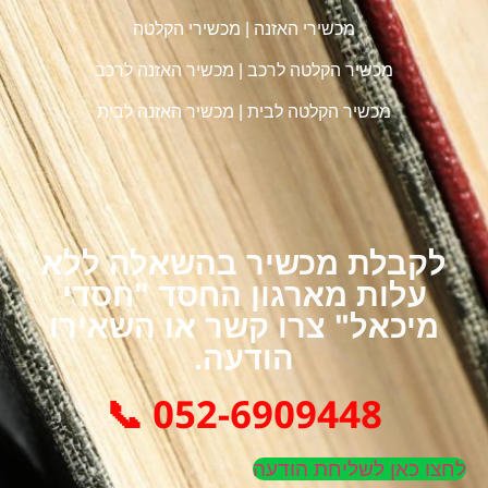
מכשירי האזנה
|
מכשירי הקלטה
מכשיר הקלטה לרכב
|
מכשיר האזנה לרכב
מכשיר הקלטה לבית
|
מכשיר האזנה לבית
לקבלת מכשיר בהשאלה ללא
עלות מארגון החסד "חסדי
מיכאל" צרו קשר או השאירו
הודעה.
052-6909448 📞
לחצו כאן לשליחת הודעה