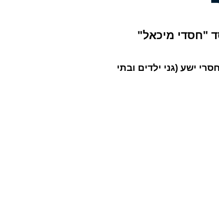
 "חסדי מיכאל"
רי ישע (גני ילדים ובתי