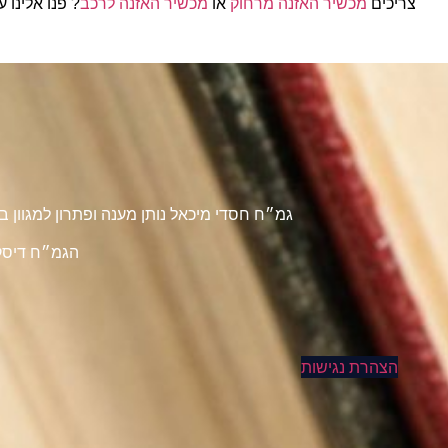
צריכים
מכשיר האזנה מרחוק
או
מכשיר האזנה לרכב
? פנו אלינו ע
גמ״ח חסדי מיכאל נותן מענה ופתרון למגוון
הגמ״ח דיסקר
הצהרת נגישות