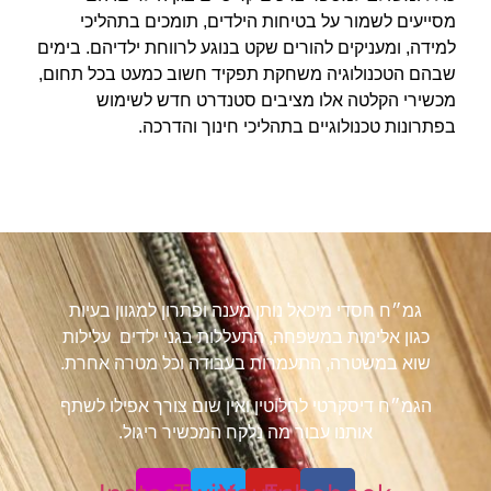
מסייעים לשמור על בטיחות הילדים, תומכים בתהליכי
למידה, ומעניקים להורים שקט בנוגע לרווחת ילדיהם. בימים
שבהם הטכנולוגיה משחקת תפקיד חשוב כמעט בכל תחום,
מכשירי הקלטה אלו מציבים סטנדרט חדש לשימוש
בפתרונות טכנולוגיים בתהליכי חינוך והדרכה.
גמ״ח חסדי מיכאל נותן מענה ופתרון למגוון בעיות
כגון אלימות במשפחה, התעללות בגני ילדים עלילות
שוא במשטרה, התעמרות בעבודה וכל מטרה אחרת.
הגמ״ח דיסקרטי לחלוטין ואין שום צורך אפילו לשתף
אותנו עבור מה נלקח המכשיר ריגול.