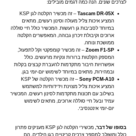
לצרכים שונים. הנה כמה דגמים מובילים:
Tascam DR-05X
– זה מכשיר הקלטה לגן KSP
המציע איכות צליל מעולה וסינון רעשים, מתאים
במיוחד לסביבות גן רועשות. המכשיר כולל חיי סוללה
ארוכים וקיבולת זיכרון גבוהה, המאפשרים הקלטה
ממושכת ונוחה.
Zoom F1-SP
– זה מכשיר קומפקטי וקל לתפעול,
המספק הקלטות ברורות ונקיות מרעשים. כולל
אפשרויות חיבור מתקדמות להעברת קבצים בקלות
ובמהירות, מתאים במיוחד לשימוש יום-יומי בגן.
Sony PCM-A10
– זה מכשיר הקלטה של KSP
המציע איכות צליל מצוינת וידידותיות למשתמש
בשילוב עם תכונות מתקדמות לסינון רעשים. המכשיר
עמיד ובעל חיי סוללה ארוכים, מתאים לשימוש
יום-יומי אינטנסיבי.
בסופו של דבר,
מכשירי הקלטה לגן KSP מעניקים פתרון
כולל ומשולב למספר צרכים קריטיים בגן הילדים. הם