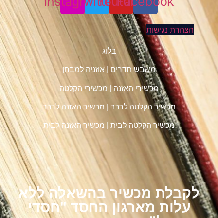
Instagram
Twitter
Youtube
Facebook
הצהרת נגישות
בלוג
משבש תדרים
|
אוזניה למבחן
מכשירי האזנה
|
מכשירי הקלטה
מכשיר הקלטה לרכב
|
מכשיר האזנה לרכב
מכשיר הקלטה לבית
|
מכשיר האזנה לבית
לקבלת מכשיר בהשאלה ללא
עלות מארגון החסד "חסדי