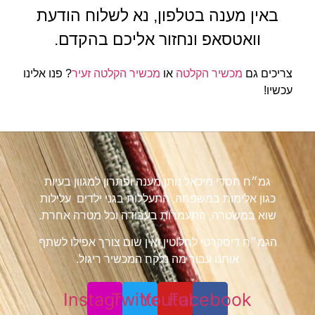
באין מענה בטלפון, נא לשלוח הודעת
וואטסאפ ונחזור אליכם בהקדם.
צריכים גם
מכשיר הקלטה
או
מכשיר הקלטה זעיר
? פנו אלינו
עכשיו!
גמ״ח חסדי מיכאל נותן מענה ופתרון למגוון בעיות
כגון אלימות במשפחה, התעללות בגני ילדים עלילות
שוא במשטרה, התעמרות בעבודה וכל מטרה אחרת.
הגמ״ח דיסקרטי לחלוטין ואין שום צורך אפילו לשתף
אותנו עבור מה נלקח המכשיר ריגול.
Instagram
Twitter
Youtube
Facebook