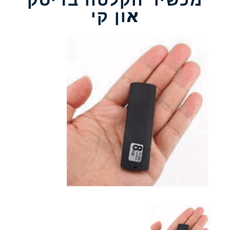
און קי