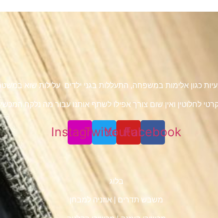
 בעיות כגון אלימות במשפחה, התעללות בגני ילדים עלילות שוא במש
טי לחלוטין ואין שום צורך אפילו לשתף אותנו עבור מה נלקח המכשיר 
Instagram
Twitter
Youtube
Facebook
בלוג
משבש תדרים
|
אוזניה למבחן