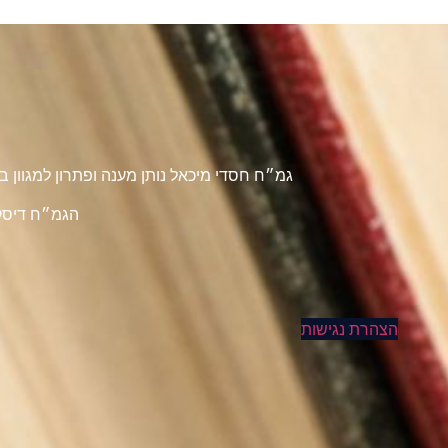
גמ״ח חסדי מיכאל נותן מענה ופתרון למגוון
הגמ״ח דיסקר
הצהרת נגישות