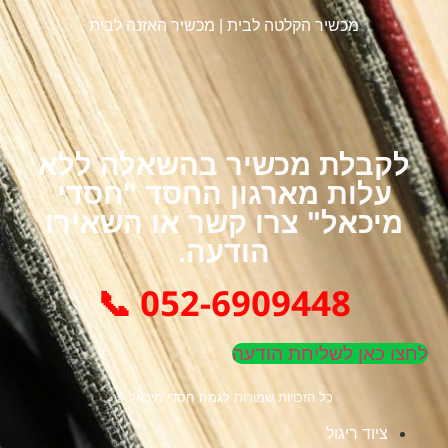
מכשיר הקלטה לבית
|
מכשיר האזנה לבית
לקבלת מכשיר בהשאלה ללא
עלות מארגון החסד "חסדי
מיכאל" צרו קשר או השאירו
הודעה.
052-6909448 📞
לחצו כאן לשליחת הודעה
כל הזכויות שמורות לגמח חסדי מיכאל ©
ציוד ריגול