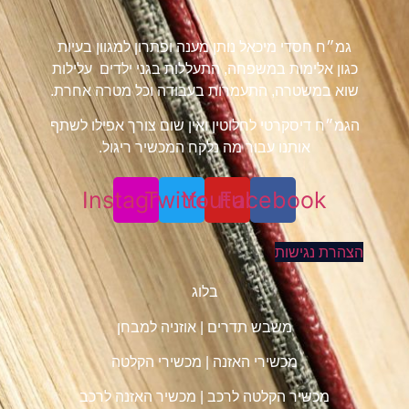
גמ״ח חסדי מיכאל נותן מענה ופתרון למגוון בעיות
כגון אלימות במשפחה, התעללות בגני ילדים עלילות
שוא במשטרה, התעמרות בעבודה וכל מטרה אחרת.
הגמ״ח דיסקרטי לחלוטין ואין שום צורך אפילו לשתף
אותנו עבור מה נלקח המכשיר ריגול.
Instagram
Twitter
Youtube
Facebook
הצהרת נגישות
בלוג
משבש תדרים
|
אוזניה למבחן
מכשירי האזנה
|
מכשירי הקלטה
מכשיר הקלטה לרכב
|
מכשיר האזנה לרכב