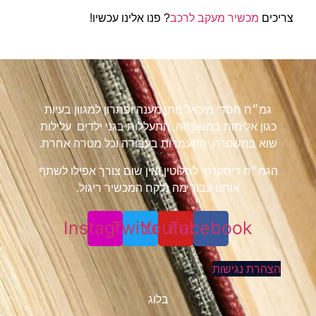
צריכים
מכשיר מעקב לרכב
? פנו אלינו עכשיו!
גמ״ח חסדי מיכאל נותן מענה ופתרון למגוון בעיות
כגון אלימות במשפחה, התעללות בגני ילדים עלילות
שוא במשטרה, התעמרות בעבודה וכל מטרה אחרת.
הגמ״ח דיסקרטי לחלוטין ואין שום צורך אפילו לשתף
אותנו עבור מה נלקח המכשיר ריגול.
Instagram
Twitter
Youtube
Facebook
הצהרת נגישות
בלוג