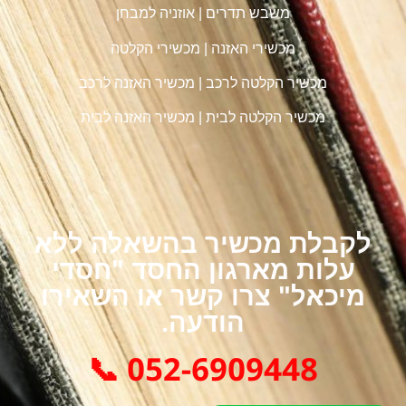
משבש תדרים
|
אוזניה למבחן
מכשירי האזנה
|
מכשירי הקלטה
מכשיר הקלטה לרכב
|
מכשיר האזנה לרכב
מכשיר הקלטה לבית
|
מכשיר האזנה לבית
לקבלת מכשיר בהשאלה ללא
עלות מארגון החסד "חסדי
מיכאל" צרו קשר או השאירו
הודעה.
052-6909448 📞