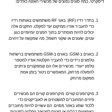
דיסקרטי. כמה סוגים נפוצים של מכשירי האזנה כוללים:
בתדר רדיו (RF): באגי RF משתמשים באותות רדיו
כדי להעביר אודיו ממיקום יעד למקלט. התקנים אלה
יכולים להיות מוסתרים בתוך חפצים יומיומיים כגון
עטים, שעונים או שקעי חשמל, מה שמקשה על זיהוים.
באגים ב-GSM: באגים ב-GSM משתמשים ברשתות
טלפונים ניידים כדי להעביר הקלטות אודיו למספר
טלפון ייעודי. מכשירים אלו הם קומפקטיים וניתנים
להפעלה מרחוק, המאפשרים ניטור בזמן אמת
ממקום מרוחק.
מיקרופונים קוויים: מיקרופונים קוויים הם מכשירים
פיזיים המחוברים למשטחים או לאובייקטים כדי
ללכוד שמע באזור מסוים. הם עשויים להיות מחוברים
באמצעות כבלים או חוטים למכשיר הקלטה למטרות