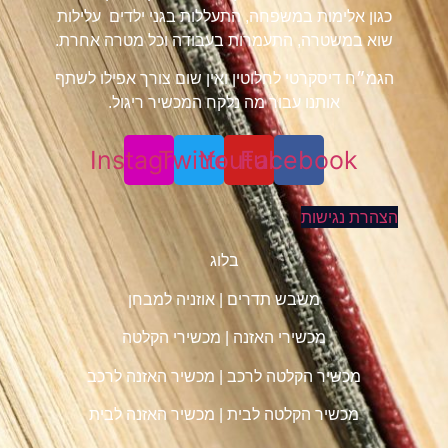
כגון אלימות במשפחה, התעללות בגני ילדים עלילות
שוא במשטרה, התעמרות בעבודה וכל מטרה אחרת.
הגמ״ח דיסקרטי לחלוטין ואין שום צורך אפילו לשתף
אותנו עבור מה נלקח המכשיר ריגול.
Instagram
Twitter
Youtube
Facebook
הצהרת נגישות
בלוג
משבש תדרים
|
אוזניה למבחן
מכשירי האזנה
|
מכשירי הקלטה
מכשיר הקלטה לרכב
|
מכשיר האזנה לרכב
מכשיר הקלטה לבית
|
מכשיר האזנה לבית