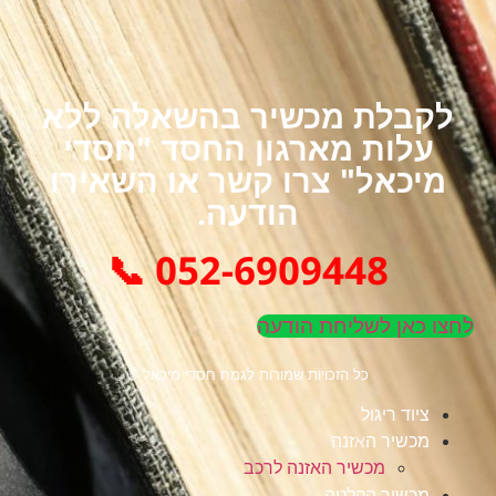
לקבלת מכשיר בהשאלה ללא
עלות מארגון החסד "חסדי
מיכאל" צרו קשר או השאירו
הודעה.
052-6909448 📞
לחצו כאן לשליחת הודעה
כל הזכויות שמורות לגמח חסדי מיכאל ©
ציוד ריגול
מכשיר האזנה
מכשיר האזנה לרכב
מכשיר הקלטה