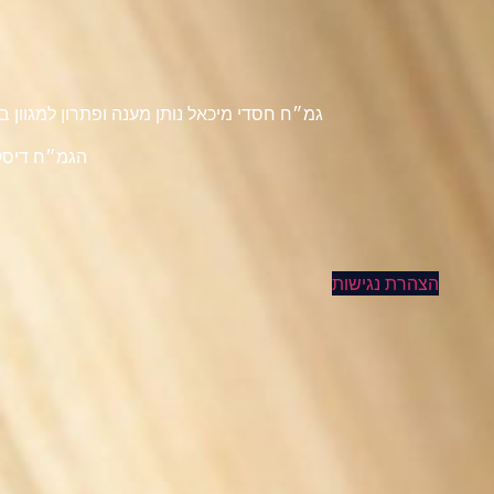
גמ״ח חסדי מיכאל נותן מענה ופתרון למגוון
הגמ״ח דיסקר
הצהרת נגישות