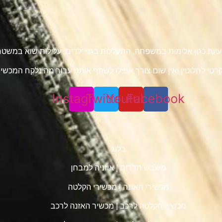
 בעיות כגון אלימות במשפחה, התעללות בגני ילדים עלילות שוא במש
טי לחלוטין ואין שום צורך אפילו לשתף אותנו עבור מה נלקח המכשיר 
Instagram
Twitter
Youtube
Facebook
בלוג
משבש תדרים
|
אוזניה למבחן
מכשירי האזנה
|
מכשירי הקלטה
מכשיר הקלטה לרכב
|
מכשיר האזנה לרכב