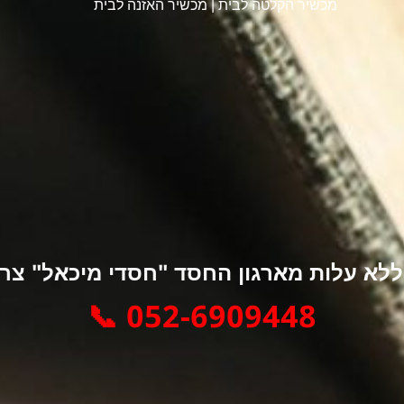
מכשיר הקלטה לבית
|
מכשיר האזנה לבית
א עלות מארגון החסד "חסדי מיכאל" צרו 
052-6909448 📞