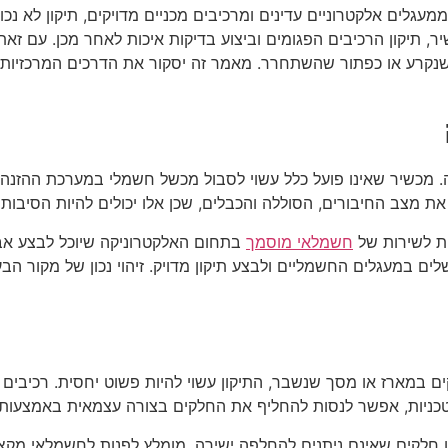
גלים אלקטרוניים עדינים ומרכיבים מכניים מדויקים, תיקון לא נכון
, תיקון הרכיבים הפגומים וביצוע בדיקות איכות לאחר מכן. עם זאת,
שנקרע או כפתור שהשתחרר. מאמר זה יסקור את הדרכים המרכזיות 
ה. מכשיר שאינו פועל כלל עשוי לסבול מכשל חשמלי במערכת ההזנה,
את מצב החיבורים, הסוללה והכבלים, שכן אלו יכולים להיות הסיבות
ות לשירות של
חשמלאי מוסמך
בתחום האלקטרוניקה שיוכל לבצע אב
ם במעגלים החשמליים ולבצע תיקון מדויק. זיהוי נכון של מקור הבעיה
ם במארז או מסך שנשבר, התיקון עשוי להיות פשוט יחסית. רכיבים 
 טכניות, אפשר לנסות להחליף את החלקים בצורה עצמאית באמצעות כ
או חלקים שאינם ניתנים להחלפה ישירה, מומלץ לפנות לחשמלאי מקצוע