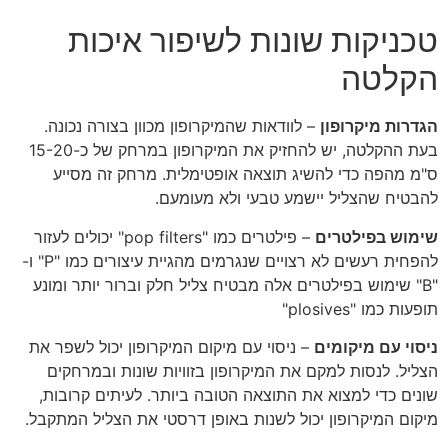
טכניקות שונות לשיפור איכות
הקלטה
הגדרות מיקרופון
– לוודאות שהמיקרופון מכוון בצורה נכונה.
בעת ההקלטה, יש להחזיק את המיקרופון במרחק של כ-15-20
ס"מ מהפה כדי להשיג תוצאה אופטימלית. מרחק זה מסייע
להבטיח שהצליל יישמע טבעי ולא מעומעם.
שימוש בפילטרים
– פילטרים כמו "pop filters" יכולים לעזור
להפחית רעשים לא רצויים שנגרמים מהגיית עיצורים כמו "P" ו-
"B" שימוש בפילטרים אלה מבטיח צליל חלק וברור יותר ומונע
תופעות כמו "plosives"
ניסוי עם מיקומים
– ניסוי עם מיקום המיקרופון יכול לשפר את
הצליל. לנסות למקם את המיקרופון בזוויות שונות ובמרחקים
שונים כדי למצוא את התוצאה הטובה ביותר. לעיתים קרובות,
מיקום המיקרופון יכול לשנות באופן דרסטי את הצליל המתקבל.