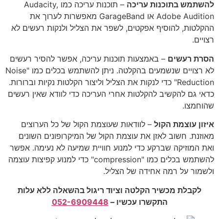
להשתמש בתוכנות עריכה
– תוכנות עריכה כמו Audacity,
Adobe Audition או GarageBand מאפשרות לערוך את
ההקלטות, להוסיף אפקטים, לשפר את הצליל ולנקות רעשים לא
רצויים.
הסרת רעשים
– באמצעות תוכנות עריכה, אפשר להסיר רעשים
לא רצויים שנשמעים בהקלטה. ניתן להשתמש בכלים כמו "Noise
Reduction" כדי לנקות את הצליל וליצור הקלטות נקיות וברורות.
כדאי גם להקשיב להקלטות אחרי העריכה כדי לוודא שאין רעשים
שהוחמצו.
איזון עוצמת הקול
– לוודאות שעוצמת הקול של כל הערוצים
מאוזנת. חשוב לאזן את עוצמת הקול של המיקרופונים השונים
ואת המוזיקה שברקע כדי למנוע חוויית שמיעה לא נעימה. אפשר
להשתמש בכלים כמו "compression" כדי למנוע קפיצות עוצמה
ולשמור על רמה אחידה של הצליל.
לקבלת מכשיר הקלטה וציוד ריגול בהשאלה ללא עלות
התקשרו עכשיו –
052-6909448