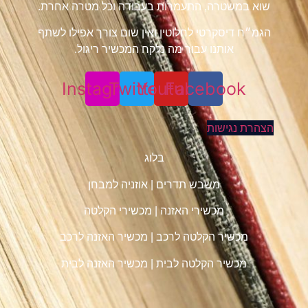
שוא במשטרה, התעמרות בעבודה וכל מטרה אחרת.
הגמ״ח דיסקרטי לחלוטין ואין שום צורך אפילו לשתף
אותנו עבור מה נלקח המכשיר ריגול.
Instagram
Twitter
Youtube
Facebook
הצהרת נגישות
בלוג
משבש תדרים
|
אוזניה למבחן
מכשירי האזנה
|
מכשירי הקלטה
מכשיר הקלטה לרכב
|
מכשיר האזנה לרכב
מכשיר הקלטה לבית
|
מכשיר האזנה לבית