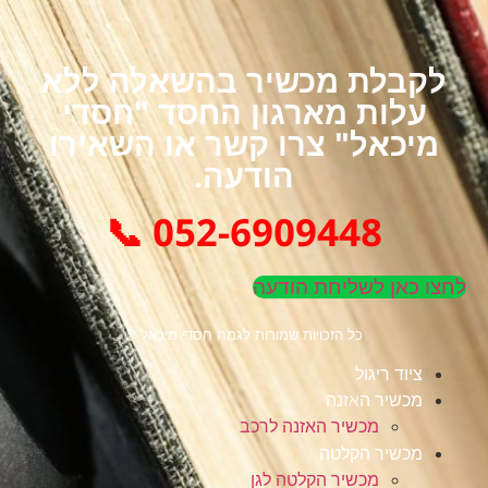
לקבלת מכשיר בהשאלה ללא
עלות מארגון החסד "חסדי
מיכאל" צרו קשר או השאירו
הודעה.
052-6909448 📞
לחצו כאן לשליחת הודעה
כל הזכויות שמורות לגמח חסדי מיכאל ©
ציוד ריגול
מכשיר האזנה
מכשיר האזנה לרכב
מכשיר הקלטה
מכשיר הקלטה לגן