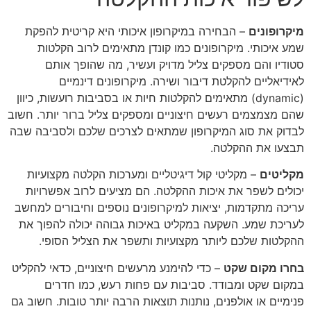
מיקרופונים
– הבחירה במיקרופון איכותי היא קריטית להפקת
שמע איכותי. מיקרופונים כמו קונדן מתאימים לרוב הקלטות
סטודיו והם מספקים צליל מדויק ועשיר, מה שהופך אותם
לאידיאליים להקלטת דיבור ושירה. מיקרופונים דינמיים
(dynamic) מתאימים להקלטות חיות או בסביבות רועשות, כיוון
שהם מצמצמים רעשים חיצוניים ומספקים צליל ברור יותר. חשוב
לבדוק את סוג המיקרופון שמתאים לצרכים שלכם ולסביבה שבה
תבצעו את ההקלטה.
מקליטים
– מקליטי קול דיגיטליים ומערכות הקלטה מקצועיות
יכולים לשפר את איכות ההקלטה. הם מציעים לרוב אפשרויות
עריכה מתקדמות, יציאות למיקרופונים נוספים וחיבורים למחשב
לעריכת שמע. השקעה במקליט באיכות גבוהה יכולה להפוך את
ההקלטות שלכם ליותר מקצועיות ותשפר את הצליל הסופי.
בחרו מקום שקט
– כדי להימנע מרעשים חיצוניים, כדאי להקליט
במקום שקט ומבודד. סביבות עם פחות רעש, כמו חדרים
פנימיים או אולפנים, נותנות תוצאות הרבה יותר טובות. חשוב גם