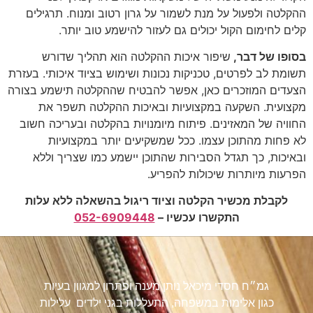
ההקלטה ולפעול על מנת לשמור על גרון רטוב ומנוח. תרגילים
קלים לחימום הקול יכולים גם לעזור להישמע טוב יותר.
בסופו של דבר,
שיפור איכות ההקלטה הוא תהליך שדורש
תשומת לב לפרטים, טכניקות נכונות ושימוש בציוד איכותי. בעזרת
הצעדים המוזכרים כאן, אפשר להבטיח שההקלטה תישמע בצורה
מקצועית. השקעה במקצועיות ובאיכות ההקלטה תשפר את
החוויה של המאזינים. פיתוח מיומנויות בהקלטה ובעריכה חשוב
לא פחות מהתוכן עצמו. ככל שמשקיעים יותר במקצועיות
ובאיכות, כך תגדל הסבירות שהתוכן יישמע כמו שצריך וללא
הפרעות מיותרות שיכולות להפריע.
לקבלת מכשיר הקלטה וציוד ריגול בהשאלה ללא עלות
התקשרו עכשיו –
052-6909448
גמ״ח חסדי מיכאל נותן מענה ופתרון למגוון בעיות
כגון אלימות במשפחה, התעללות בגני ילדים עלילות