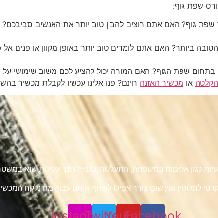
רס שפת גוף:
וד שפת גוף? האם אתם רוצים להבין טוב יותר את האנשים סביבכם
טובה ביותר? האם אתם לומדים טוב יותר באופן מקוון או פנים אל
ידע בתחום שפת הגוף? האם המורה יכול להציע לכם משוב שימושי על
הקלטה
או
מכשיר האזנה
חינם? פנו אלינו עכשיו לקבלת מכשיר בהשא
 בעיות כגון אלימות במשפחה, התעללות בגני ילדים עלילות שוא במש
טי לחלוטין ואין שום צורך אפילו לשתף אותנו עבור מה נלקח המכשיר 
Instagram
Twitter
Youtube
Facebook