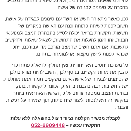
להיות מושפעים מגורמים רבים, ולא כל שינוי בהתנהגות מצביע
בהכרח על סימנים לבגידה של אישה.
לכן, כאשר מתעורר חשש או חשד עם סימנים לבגידה של אישה,
חשוב לפנות לשיחה פתוחה וכנה עם האישה במקרים של
חששות. תקשורת בריאה יכולה לסייע בהבהרת המצב ולמנוע אי
הבנות. זהו הזמן להעלות את התחושות, לשאול שאלות, ולהקשיב
לתשובות. אם אתם חשים שהמצב מורכב מדי עבורכם, ייתכן
שכדאי לפנות לייעוץ מקצועי או למומחה בתחום.
כל מערכת יחסים היא ייחודית, ואין תחליף לדיאלוג פתוח כדי
להבין את מהות הקשיים. בנוסף לכך, חשוב להיות מודעים לכך
שהסימנים לבגידה של אישה אינם משקפים תמיד אמת מוחלטת.
ישנה חשיבות רבה בהבנת בן הזוג, הכוונה לתקשורת בונה,
ובחינת המצב ממספר זוויות. על כן, הגישה האחראית ביותר
בהקשר זה היא לנסות וליצור שיח פתוח, תוך שמירה על רגישות
והבנה.
לקבלת מכשיר הקלטה וציוד ריגול בהשאלה ללא עלות
התקשרו עכשיו –
052-6909448