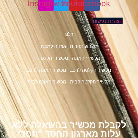
Instagram
Twitter
Youtube
Facebook
הצהרת נגישות
בלוג
משבש תדרים
|
אוזניה למבחן
מכשירי האזנה
|
מכשירי הקלטה
מכשיר הקלטה לרכב
|
מכשיר האזנה לרכב
מכשיר הקלטה לבית
|
מכשיר האזנה לבית
לקבלת מכשיר בהשאלה ללא
עלות מארגון החסד "חסדי