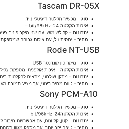
Tascam DR-05X
סוג
– מכשיר הקלטה דיגיטלי נייד.
איכות הקלטה
24-bit/96kHz –
יתרונות
– קל לשימוש, עם שני מיקרופונים פנימ
מחיר
– יחסית זול, עם איכות גבוהה שמספקת 
Rode NT-USB
סוג
– מיקרופון קונדנסר USB
איכות הקלטה
– איכות אולפנית, מספקת צליל מ
יתרונות
– מתקן שולחני, מתאים להקלטות ביתיו
מחיר
– טווח מחיר בינוני, אך מציע תמורה מעו
Sony PCM-A10
סוג
– מכשיר הקלטה דיגיטלי נייד.
איכות הקלטה
24-bit/96kHz –
יתרונות
– קטן, קל ונוח, עם אפשרויות חיבור לרשת Wi-Fi לעלאת הקלטות ישירות. מתאים לעיתונאים ומוזיקאים שמחפשים פתרון
מחיר
– טיפה יקר יותר, אך מספק מגוון תכונו