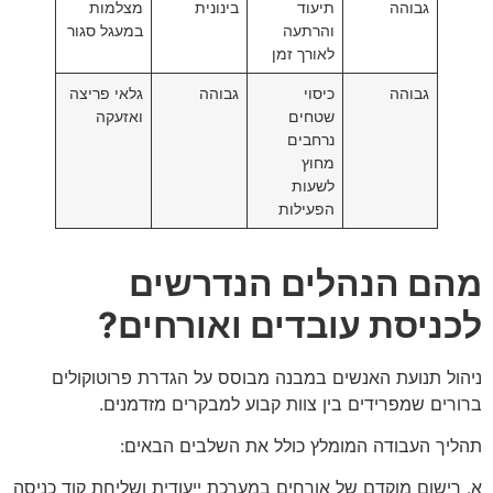
גבוהה
תיעוד
בינונית
מצלמות
והרתעה
במעגל סגור
לאורך זמן
גבוהה
כיסוי
גבוהה
גלאי פריצה
שטחים
ואזעקה
נרחבים
מחוץ
לשעות
הפעילות
מהם הנהלים הנדרשים
לכניסת עובדים ואורחים?
ניהול תנועת האנשים במבנה מבוסס על הגדרת פרוטוקולים
ברורים שמפרידים בין צוות קבוע למבקרים מזדמנים.
תהליך העבודה המומלץ כולל את השלבים הבאים:
א. רישום מוקדם של אורחים במערכת ייעודית ושליחת קוד כניסה