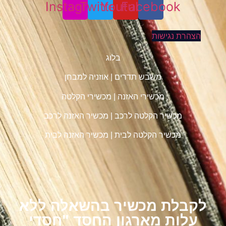
Instagram
Twitter
Youtube
Facebook
הצהרת נגישות
בלוג
משבש תדרים
|
אוזניה למבחן
מכשירי האזנה
|
מכשירי הקלטה
מכשיר הקלטה לרכב
|
מכשיר האזנה לרכב
מכשיר הקלטה לבית
|
מכשיר האזנה לבית
לקבלת מכשיר בהשאלה ללא
עלות מארגון החסד "חסדי