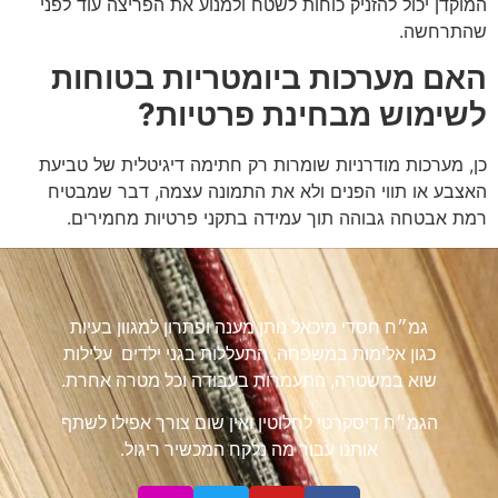
המוקדן יכול להזניק כוחות לשטח ולמנוע את הפריצה עוד לפני
שהתרחשה.
האם מערכות ביומטריות בטוחות
לשימוש מבחינת פרטיות?
כן, מערכות מודרניות שומרות רק חתימה דיגיטלית של טביעת
האצבע או תווי הפנים ולא את התמונה עצמה, דבר שמבטיח
רמת אבטחה גבוהה תוך עמידה בתקני פרטיות מחמירים.
גמ״ח חסדי מיכאל נותן מענה ופתרון למגוון בעיות
כגון אלימות במשפחה, התעללות בגני ילדים עלילות
שוא במשטרה, התעמרות בעבודה וכל מטרה אחרת.
הגמ״ח דיסקרטי לחלוטין ואין שום צורך אפילו לשתף
אותנו עבור מה נלקח המכשיר ריגול.