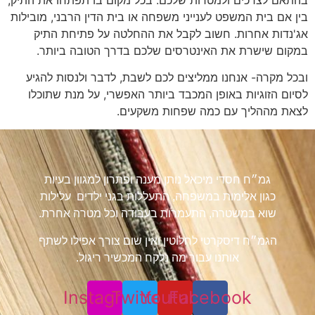
בין אם בית המשפט לענייני משפחה או בית הדין הרבני, מובילות
אג'נדות אחרות. חשוב לקבל את ההחלטה על פתיחת התיק
במקום שישרת את האינטרסים שלכם בדרך הטובה ביותר.
ובכל מקרה- אנחנו ממליצים לכם לשבת, לדבר ולנסות להגיע
לסיום הזוגיות באופן המכבד ביותר האפשרי, על מנת שתוכלו
לצאת מההליך עם כמה שפחות משקעים.
גמ״ח חסדי מיכאל נותן מענה ופתרון למגוון בעיות
כגון אלימות במשפחה, התעללות בגני ילדים עלילות
שוא במשטרה, התעמרות בעבודה וכל מטרה אחרת.
הגמ״ח דיסקרטי לחלוטין ואין שום צורך אפילו לשתף
אותנו עבור מה נלקח המכשיר ריגול.
Instagram
Twitter
Youtube
Facebook