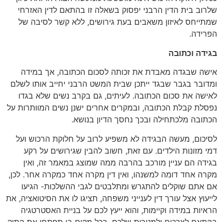
שלרוב בית הדין הרבני יפסוק בשאלה זו בהתאם לדין האזרחי
שמתייחס לאיזון משאבים בעת גירושים, ללא קשר לסיבה של
הפרידה.
בגידה וכתובה
אישה שבגדה מאבדת את זכותה לסכום הכתובה, אך במידה
ומדובר בגבר שבגד ייתכן שבית המשט הרבני יחייב אותו לשלם
לאישה את סכום הכתובה. לעיתים, גם בקרב נשים שלא בגדו
נפסלת קבלת הכתובה, ובמקרים אחרים ישנן נשים המוותרות על
הכתובה מלכתחילה ובכך נחסך הדיון בנושא.
לסיכום, מעשה הבגידה לא משפיע לרוב על חלוקת הרכוש ועל
דמי מזונות הילדים. עם זאת, חשוב להבין שגירושים על רקע
בגידה הם עניין מורכב בהרבה ממה שמוצג במאמר זה, ואין
מקרה אחד דומה למשנהו, ואין דין מקרה אחד כמקרה אחר. לכן,
אם אתם שוקלים להתגרש ומתלבטים לגבי ההשלכות- הגיעו
לייעוץ אצל עורך דין לענייני משפחה, תציגו לו את הסיטואציה, את
הראיות במידה וקיימות, והוא ייעץ לכם על בניית האסטרטגיה
בהתאם לצרכים ולמטרות שלכם. בכל מקום בו תפתחו את התיק,