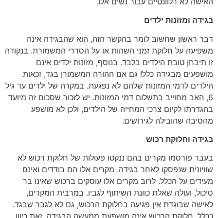
האישה לא רלוונטיים עבור נשים אלו.
בגידה ומזונות ילדים
דבר ראשון שחשוב לומר בהקשר הזה, הוא שהבגידה אינה
משפיעה על חלוקת זמני השהות או על הסדרי המשמורת. בנקודה
זו תיבחן טובת הילדים בלבד. בנוסף, מזונות ילדים אינם
מושפעים מבגידה כלל! גם אם ההורה המשמורן בגד, זכאות
הילדים לדמי המזונות שלהם לא נפגעת. במקרה של ילדים עד גיל
6, האב מחוייב בתשלום דמי המזונות. יש לזכור שסכום זה מיועד
בהגדרתו לקיום צרכי המחייה של הילדים, ולכן לא מושפע
מהסיבה שהובילה לגירושים.
בגידה וחלוקת רכוש
בעבר פורסמו מקרים בהם ננקטו פעולות של חלוקת רכוש לא
שוויונית שנפסקו לאחר בגידה. מקרים אלו הם בודדים ואינם
מעידים על הכלל. לרוב מקרים אלו עוסקים ברכוש שאינו בר
סיכול, ועולה שאלת כוונת השיתוף לגביו. במרבית המקרים,
לאישה שבוגדת אין פגיעה בחלוקת הרכוש, גם לא לגבר שבגד.
ככלל, חלוקת הרכוש אינה מושפעת ממעשה הבגידה. זאת כיוון