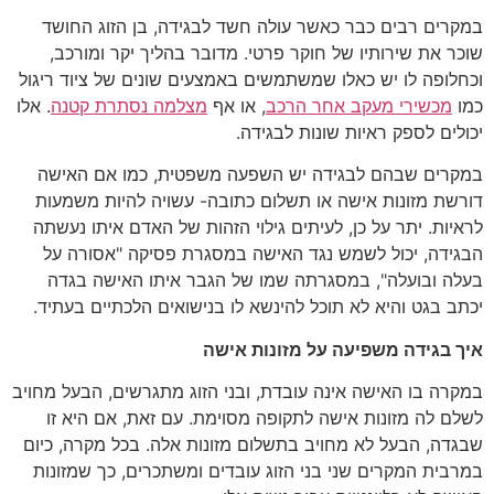
במקרים רבים כבר כאשר עולה חשד לבגידה, בן הזוג החושד
שוכר את שירותיו של חוקר פרטי. מדובר בהליך יקר ומורכב,
וכחלופה לו יש כאלו שמשתמשים באמצעים שונים של ציוד ריגול
כמו
מכשירי מעקב אחר הרכב
, או אף
מצלמה נסתרת קטנה
. אלו
יכולים לספק ראיות שונות לבגידה.
במקרים שבהם לבגידה יש השפעה משפטית, כמו אם האישה
דורשת מזונות אישה או תשלום כתובה- עשויה להיות משמעות
לראיות. יתר על כן, לעיתים גילוי הזהות של האדם איתו נעשתה
הבגידה, יכול לשמש נגד האישה במסגרת פסיקה "אסורה על
בעלה ובועלה", במסגרתה שמו של הגבר איתו האישה בגדה
יכתב בגט והיא לא תוכל להינשא לו בנישואים הלכתיים בעתיד.
איך בגידה משפיעה על מזונות אישה
במקרה בו האישה אינה עובדת, ובני הזוג מתגרשים, הבעל מחויב
לשלם לה מזונות אישה לתקופה מסוימת. עם זאת, אם היא זו
שבגדה, הבעל לא מחויב בתשלום מזונות אלה. בכל מקרה, כיום
במרבית המקרים שני בני הזוג עובדים ומשתכרים, כך שמזונות