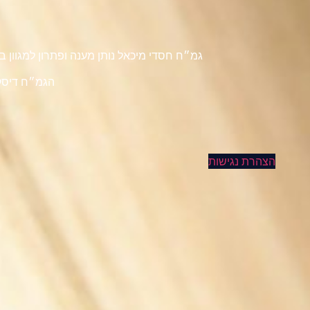
גמ״ח חסדי מיכאל נותן מענה ופתרון למגוון
הגמ״ח דיסקר
הצהרת נגישות