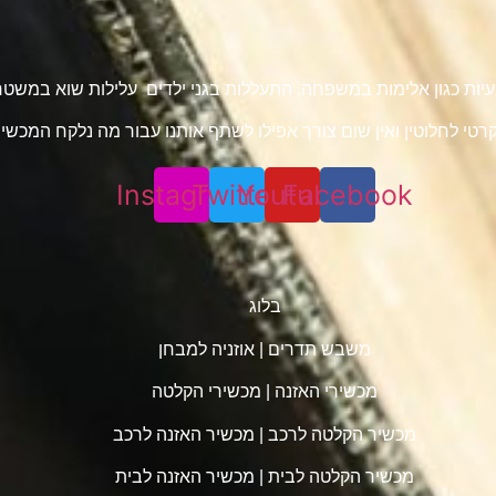
 בעיות כגון אלימות במשפחה, התעללות בגני ילדים עלילות שוא במש
טי לחלוטין ואין שום צורך אפילו לשתף אותנו עבור מה נלקח המכשיר 
Instagram
Twitter
Youtube
Facebook
בלוג
משבש תדרים
|
אוזניה למבחן
מכשירי האזנה
|
מכשירי הקלטה
מכשיר הקלטה לרכב
|
מכשיר האזנה לרכב
מכשיר הקלטה לבית
|
מכשיר האזנה לבית