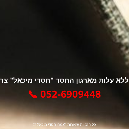
א עלות מארגון החסד "חסדי מיכאל" צרו 
052-6909448 📞
כל הזכויות שמורות לגמח חסדי מיכאל ©