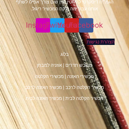
הגמ״ח דיסקרטי לחלוטין ואין שום צורך אפילו לשתף
אותנו עבור מה נלקח המכשיר ריגול.
Instagram
Twitter
Youtube
Facebook
הצהרת נגישות
בלוג
משבש תדרים
|
אוזניה למבחן
מכשירי האזנה
|
מכשירי הקלטה
מכשיר הקלטה לרכב
|
מכשיר האזנה לרכב
מכשיר הקלטה לבית
|
מכשיר האזנה לבית