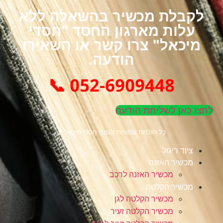
לקבלת מכשיר בהשאלה ללא
עלות מארגון החסד "חסדי
מיכאל" צרו קשר או השאירו
הודעה.
052-6909448 📞
לחצו כאן לשליחת הודעה
כל הזכויות שמורות לגמח חסדי מיכאל ©
ציוד ריגול
מכשיר האזנה
מכשיר האזנה לרכב
מכשיר הקלטה
מכשיר הקלטה לגן
מכשיר הקלטה זעיר