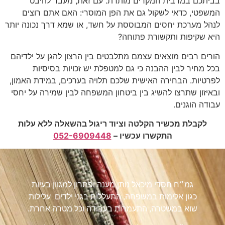
בביתכם במרבית המקרים מותרת. עם זאת, מעבר להיבט
המשפטי, כדאי לשקול גם את הפן המוסרי: האם אתם רוצים
לנהל מערכת יחסים המבוססת על חשד, או שמא דרך נכונה יותר
היא שקיפות ותקשורת פתוחה?
הורים רבים מוצאים עצמם מתלבטים בין הרצון להגן על ילדיהם
בכל מחיר לבין ההבנה כי גם למטפלת יש זכויות בסיסיות
לפרטיות. הבחירה האישית שלכם תלויה בערכים, במידת האמון,
ובאיזון שתרצו להשיג בין ביטחון המשפחה לבין שמירה על יחסי
עבודה הוגנים.
לקבלת מכשיר הקלטה וציוד ריגול בהשאלה ללא עלות
התקשרו עכשיו –
052-6909448
גמ״ח חסדי מיכאל נותן מענה ופתרון למגוון בעיות
כגון אלימות במשפחה, התעללות בגני ילדים עלילות
שוא במשטרה, התעמרות בעבודה וכל מטרה אחרת.