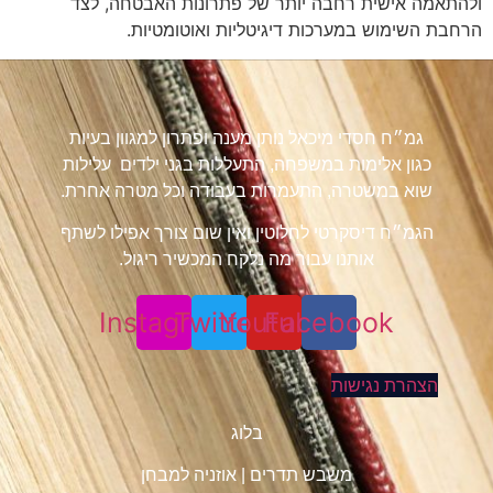
ולהתאמה אישית רחבה יותר של פתרונות האבטחה, לצד
הרחבת השימוש במערכות דיגיטליות ואוטומטיות.
גמ״ח חסדי מיכאל נותן מענה ופתרון למגוון בעיות
כגון אלימות במשפחה, התעללות בגני ילדים עלילות
שוא במשטרה, התעמרות בעבודה וכל מטרה אחרת.
הגמ״ח דיסקרטי לחלוטין ואין שום צורך אפילו לשתף
אותנו עבור מה נלקח המכשיר ריגול.
Instagram
Twitter
Youtube
Facebook
הצהרת נגישות
בלוג
משבש תדרים
|
אוזניה למבחן