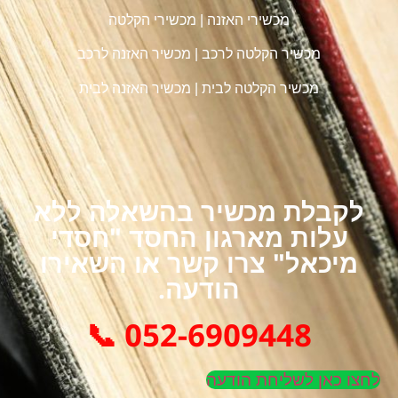
מכשירי האזנה
|
מכשירי הקלטה
מכשיר הקלטה לרכב
|
מכשיר האזנה לרכב
מכשיר הקלטה לבית
|
מכשיר האזנה לבית
לקבלת מכשיר בהשאלה ללא
עלות מארגון החסד "חסדי
מיכאל" צרו קשר או השאירו
הודעה.
052-6909448 📞
לחצו כאן לשליחת הודעה