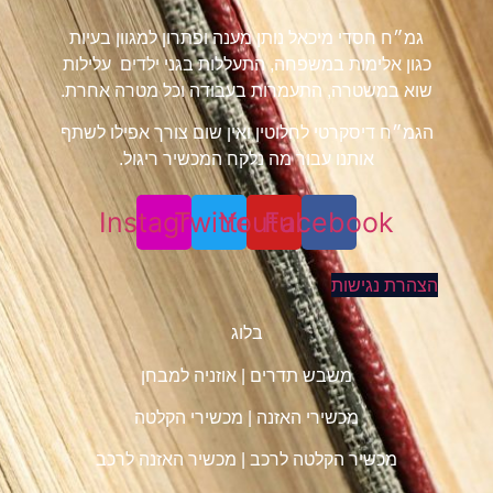
גמ״ח חסדי מיכאל נותן מענה ופתרון למגוון בעיות
כגון אלימות במשפחה, התעללות בגני ילדים עלילות
שוא במשטרה, התעמרות בעבודה וכל מטרה אחרת.
הגמ״ח דיסקרטי לחלוטין ואין שום צורך אפילו לשתף
אותנו עבור מה נלקח המכשיר ריגול.
Instagram
Twitter
Youtube
Facebook
הצהרת נגישות
בלוג
משבש תדרים
|
אוזניה למבחן
מכשירי האזנה
|
מכשירי הקלטה
מכשיר הקלטה לרכב
|
מכשיר האזנה לרכב