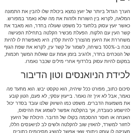
הערך הגדול ביותר של יועץ נמצא ביכולת שלו להבין את התמונה
המלאה, לקרוא בין השורות ולזהות את מה שלא נאמר במפורש.
כאשר יועץ עסוק בלתעד כל משפט שעולה בחדר, הוא מאבד את
קשר העין עם הלקוח. הפעלת מכשיר הקלטה בתחילת הפגישה
משחררת את היועץ מהצורך להיות קלדן. היא מאפשרת לו להיות
נוכח ב-100% בשיחה, לשמור על קשר עין, לקרוא את שפת הגוף
של הנוכחים בחדר, ולהגיב בזמן אמת עם שאלות המשך חכמות,
במקום להיות עסוק בלרדוף אחרי מילים שכבר נאמרו.
לכידת הניואנסים וטון הדיבור
סיכום כתוב, מפורט ככל שיהיה, הוא טקסט יבש. הוא מתעד
מה
נאמר, אבל לא
איך
זה נאמר. בייעוץ עסקי, לא פעם, הטון קובע
את משמעות הדברים. משפט כמו השיווק שלנו עובד בסדר יכול
להישמע כעובדה, אך בהקלטה אפשר לשמוע את ההיסוס,
האנחה או חוסר ההסכמה בקולו של הדובר. היכולת של היועץ
לחזור למשרד, להאזין שוב להקלטה ולשים לב לניואנסים הללו,
מעניקה לו עומק ניתוחי שאי אפשר להשיג מסיכומים כתובים