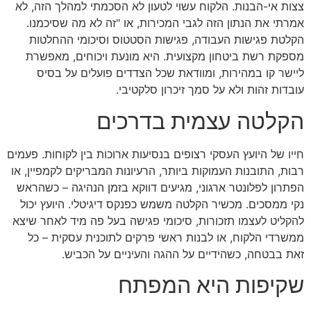
צצות אי-הבנות. הלקוח עשוי לטעון לא הסכמתי למהלך הזה, לא
אמרתי את הנתון הזה לגבי המכירות, או "זה לא מה שסיכמנו.
הקלטת פגישות העבודה, פגישות הסטטוס וסיכומי ההחלטות
מספקת רשת ביטחון מקצועית. היא מונעת ויכוחים, מאפשרת
ליישר קו במהירות, ומוודאת שכל הצדדים פועלים על בסיס
עובדות זהות ולא על סמך זיכרון סלקטיבי.
הקלטה עצמית בדרכים
חייו של היועץ העסקי רצופים בנסיעות ארוכות בין לקוחות. פעמים
רבות, התובנות העמוקות ביותר, הרעיונות המבריקים לקמפיין, או
הפתרון לפלונטר ארגוני, מגיעים דווקא בזמן הנהיגה – כשהראש
נקי ממסכים. מכשיר הקלטה משמש כפנקס דיגיטלי. היועץ יכול
להקליט לעצמו תזכורות, סיכומי פגישה בעל פה מיד לאחר שיצא
ממשרדי הלקוח, או לבנות ראשי פרקים לתוכנית עסקית – כל
זאת בבטחה, כשהידיים על ההגה והעיניים על הכביש.
שקיפות היא המפתח