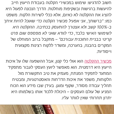
חשוב להדגיש: שימוש במכשירי הקלטה בעבודת הייעוץ חייב
להיעשות ברגישות ובשקיפות מוחלטת. הדרך הנכונה לפעול היא
להציג את ההקלטה לא כאיום, אלא ככלי לשירות הלקוח. משפט
כמו:
"
ברשותך, אני אפעיל מכשיר הקלטה כדי שאוכל להיות איתך
ב-100% קשב ולא אצטרך להתעסק בכתיבה. ההקלטה היא
לשימושי האישי בלבד, כדי לוודא שאני לא מפספס שום פרט
קריטי בבניית התוכנית עבורכם
"
– מתקבל ברוב המוחלט של
המקרים בהבנה, בהערכה, ומשדר ללקוח רצינות מקצועית
וייסודיות.
מכשיר ההקלטה
הוא אולי כלי קטן, אבל ההשפעה שלו על איכות
הייעוץ היא דרמטית. הוא מאפשר ליועץ העסקי לעבור מתפקיד
המתעד לתפקיד המנתח, מעמיק את טיב התקשורת מול
הלקוחות, משפר את איכות הדו"חות והאסטרטגיות, ומבטיח
תהליך עבודה מסודר, שקוף ומוגן. בעידן שבו מידע הוא הכוח
המניע של עולם העסקים – היכולת ללכוד אותו בשלמותו היא
יתרון תחרותי שאין לוותר עליו.