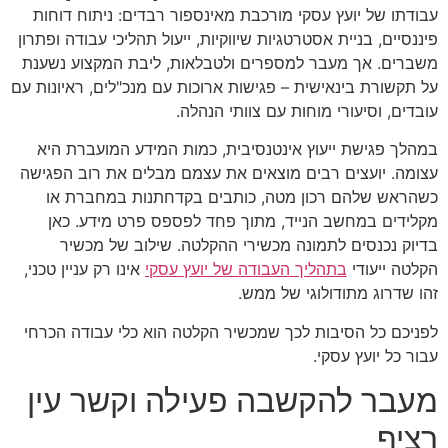
עבודתו של יועץ עסקי מורכבת מאינספור רבדים: ניתוח דוחות
פיננסיים, בניית אסטרטגיות שיווקיות, ייעול תהליכי עבודה ופתרון
משברים. אך מעבר למספרים ולטבלאות, ליבת המקצוע נשענת
על תקשורת בינאישית – פגישות ארוכות עם מנכ"לים, ראיונות עם
עובדים, וסיעורי מוחות עם צוותי הנהלה.
במהלך פגישת ייעוץ אינטנסיבית, כמות המידע המועברת היא
עצומה. יועצים רבים מוצאים את עצמם מבלים את רוב הפגישה
כשהראש שלהם רכון מטה, כותבים בקדחתנות במחברת או
מקלידים במחשב הנייד, מתוך פחד לפספס פרט מידע. כאן
בדיוק נכנסים לתמונה מכשירי ההקלטה. שילוב של מכשיר
הקלטה ייעודי
בתהליך העבודה של יועץ עסקי
אינו רק עניין טכני,
זהו שדרוג מתודולוגי של ממש.
לפניכם כל הסיבות לכך שמכשיר הקלטה הוא כלי עבודה הכרחי
עבור כל יועץ עסקי.
מעבר להקשבה פעילה וקשר עין
רציף