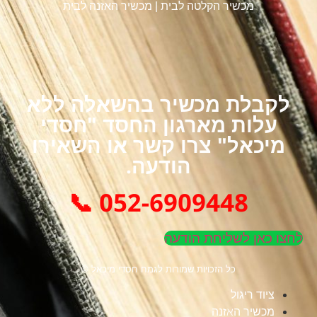
מכשיר הקלטה לבית
|
מכשיר האזנה לבית
לקבלת מכשיר בהשאלה ללא
עלות מארגון החסד "חסדי
מיכאל" צרו קשר או השאירו
הודעה.
052-6909448 📞
לחצו כאן לשליחת הודעה
כל הזכויות שמורות לגמח חסדי מיכאל ©
ציוד ריגול
מכשיר האזנה