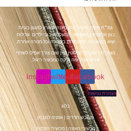
גמ״ח חסדי מיכאל נותן מענה ופתרון למגוון בעיות
כגון אלימות במשפחה, התעללות בגני ילדים עלילות
שוא במשטרה, התעמרות בעבודה וכל מטרה אחרת.
הגמ״ח דיסקרטי לחלוטין ואין שום צורך אפילו לשתף
אותנו עבור מה נלקח המכשיר ריגול.
Instagram
Twitter
Youtube
Facebook
הצהרת נגישות
בלוג
משבש תדרים
|
אוזניה למבחן
מכשירי האזנה
|
מכשירי הקלטה