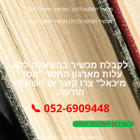
מכשיר הקלטה לרכב
|
מכשיר האזנה לרכב
מכשיר הקלטה לבית
|
מכשיר האזנה לבית
לקבלת מכשיר בהשאלה ללא
עלות מארגון החסד "חסדי
מיכאל" צרו קשר או השאירו
הודעה.
052-6909448 📞
לחצו כאן לשליחת הודעה
כל הזכויות שמורות לגמח חסדי מיכאל ©