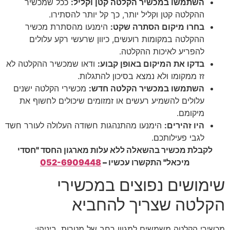
השתמשו במכשיר הקלטה קטן וקליל
:
ככל שמכשיר
ההקלטה קטן וקליל יותר, כך קל יותר להסתירו.
בחרו מיקום הסתרה שקט
:
הימנעו מהסתרת מכשיר
ההקלטה במקומות רועשים, כיוון שרעשי רקע עלולים
להפריע לאיכות ההקלטה.
בדקו את המיקום באופן קבוע
:
ודאו שמכשיר ההקלטה לא
זז ממקומו ולא נמצא בסיכון להתגלות.
השתמשו במכשיר הקלטה חדש
:
מכשירי הקלטה ישנים
עלולים להשמיע רעשים או זמזומים שיכולים לחשוף את
מיקומם.
היו זהירים
:
הימנעו מהתנהגות חשודה העלולה לעורר חשד
לגבי פעילותכם.
לקבלת מכשיר בהשאלה ללא עלות מארגון החסד "חסדי
מיכאל" התקשרו עכשיו –
052-6909448
שימושים נפוצים במכשירי
הקלטה שצריך להחביא
מכשירי הקלטה משמשים למגוון רחב של מטרות, ביניהן: